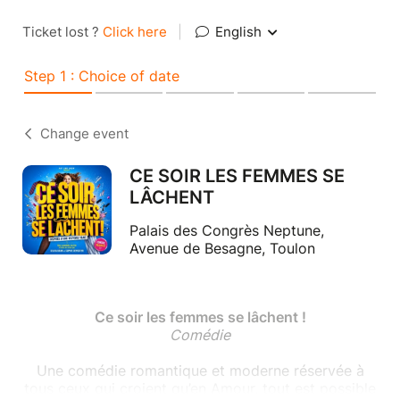
Ticket lost ?
Click here
|
English
Step 1 : Choice of date
Change event
CE SOIR LES FEMMES SE
LÂCHENT
Palais des Congrès Neptune,
Avenue de Besagne, Toulon
Ce soir les femmes se lâchent !
Comédie
Une comédie romantique et moderne réservée à
tous ceux qui croient qu’en Amour, tout est possible