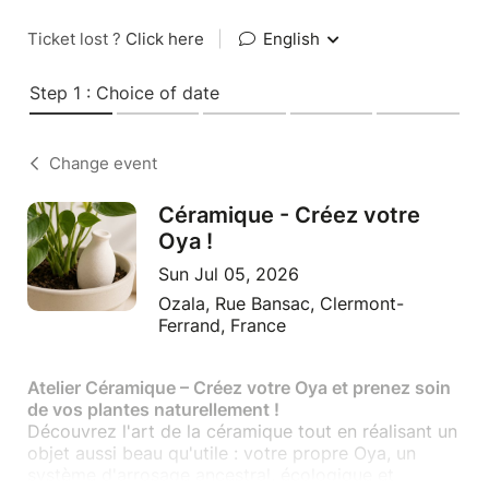
Ticket lost ?
Click here
|
English
Step 1 : Choice of date
Change event
Céramique - Créez votre
Oya !
Sun Jul 05, 2026
Ozala, Rue Bansac, Clermont-
Ferrand, France
Atelier Céramique – Créez votre Oya et prenez soin
de vos plantes naturellement !
Découvrez l'art de la céramique tout en réalisant un
objet aussi beau qu'utile : votre propre Oya, un
système d'arrosage ancestral, écologique et