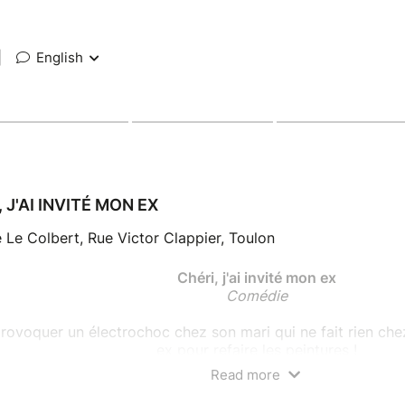
|
English
 J'AI INVITÉ MON EX
 Le Colbert, Rue Victor Clappier, Toulon
Chéri, j'ai invité mon ex
Comédie
rovoquer un électrochoc chez son mari qui ne fait rien che
ex pour refaire les peintures !
Mais ça ne se passe pas comme prévu...
Read more
beaucoup d’hommes, Quentin remet toujours à plus tard le