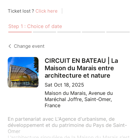
Ticket lost ?
Click here
|
Step 1 : Choice of date
Change event
CIRCUIT EN BATEAU | La
Maison du Marais entre
architecture et nature
Sat Oct 18, 2025
Maison du Marais, Avenue du
Maréchal Joffre, Saint-Omer,
France
En partenariat avec L'Agence d'urbanisme, de
développement et du patrimoine du Pays de Saint-
Omer
L’architecture singulière de la Maison du Marais s’est