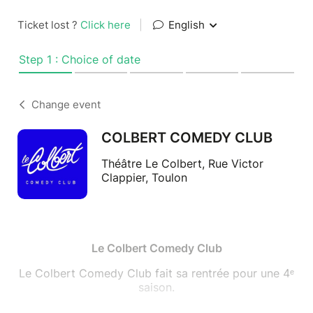
Ticket lost ?
Click here
|
English
Step 1 : Choice of date
Change event
COLBERT COMEDY CLUB
Théâtre Le Colbert, Rue Victor
Clappier, Toulon
Le Colbert Comedy Club
Le Colbert Comedy Club fait sa rentrée pour une 4ᵉ
saison.
Le CCC, c’est le plateau d’humour qui soigne tes