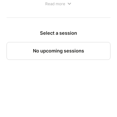
Read more
dimanches soirs à grands coups de vannes.
Sur scène : cinq humoristes, entre talents confirmés
et nouvelles pépites, prêts à te servir une heure de
stand-up, de rires et de bonne humeur.
Select a session
Une chose est sûre : ils auront besoin de toi pour
faire monter l’ambiance et transformer chaque
dimanche en vrai rendez-vous.
No upcoming sessions
Ouverture des portes à 18h30
Bar et petite restauration sur place avant le
spectacle.
Participation libre à la fin