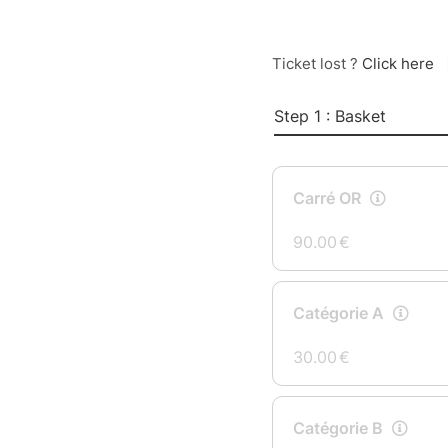
Ticket lost ?
Click here
Step 1 : Basket
Carré OR
90.00
€
Catégorie A
30.00
€
Catégorie B