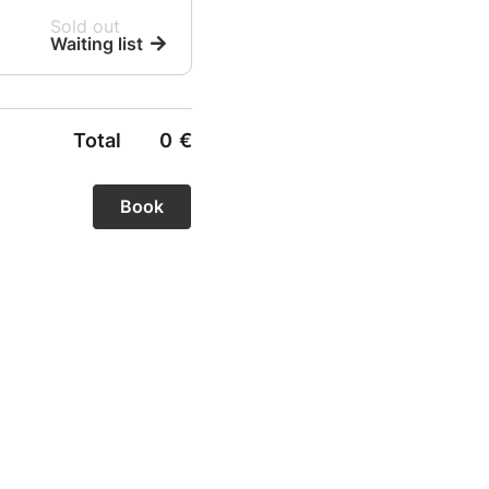
Sold out
Waiting list
Total
0
€