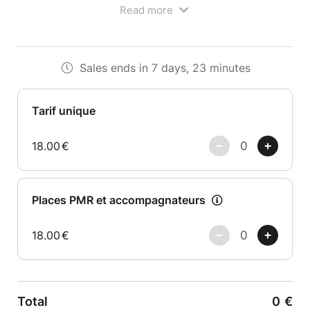
aperçu de l’évolution de l’écriture chorale sacrée a
Read more
cappella en Europe. Couleurs vocales et
architecture romane se rencontrent pour un moment
hors du temps, sculpté par les voix du fantastique
chœur allemand « Résonance ».…
Sales ends in 7 days, 23 minutes
Places numérotées
Tarif unique
18.00
€
Places PMR et accompagnateurs
18.00
€
Total
0
€