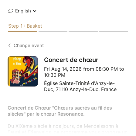
English
Step 1 : Basket
Change event
Concert de chœur
Fri Aug 14, 2026 from 08:30 PM to
10:30 PM
Église Sainte-Trinité d'Anzy-le-
Duc, 71110 Anzy-le-Duc, France
Concert de Chœur "Chœurs sacrés au fil des
siècles" par le chœur Résonance.
Du XIXème siècle à nos jours, de Mendelssohn à
Fauré et Ešenvalds, ce programme vous propose un