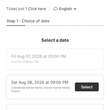
Ticket lost ?
Click here
|
English
Step 1 : Choice of date
Select a date
Fri Aug 07, 2026 at 09:00 PM
Cour du Château, Pau
Sat Aug 08, 2026 at 09:00 PM
Select
Cathédrale Sainte-Marie, Oloron-Sainte-Marie,
France