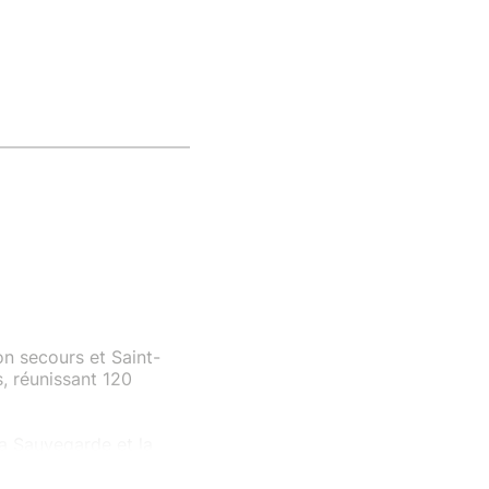
on secours et Saint-
s, réunissant 120
a Sauvegarde et la
'église.