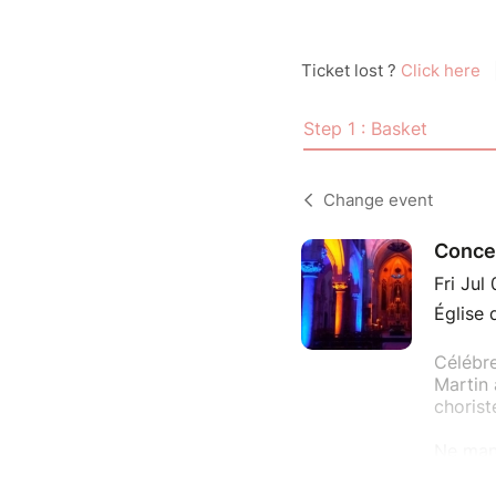
Ticket lost ?
Click here
Step 1 : Basket
Change event
Concer
Fri Jul
Église 
Célébre
Martin 
chorist
Ne manq
Valoris