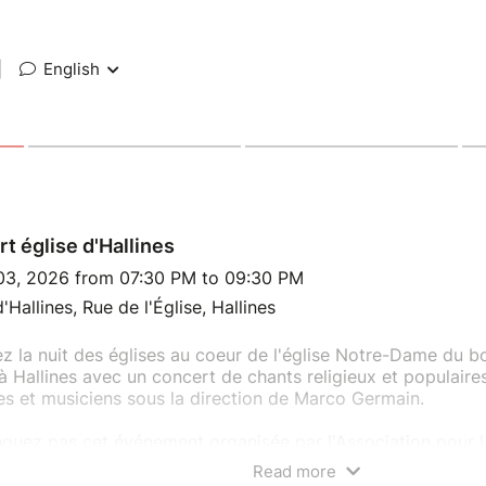
|
English
t église d'Hallines
 03, 2026 from 07:30 PM to 09:30 PM
d'Hallines, Rue de l'Église, Hallines
z la nuit des églises au coeur de l'église Notre-Dame du b
à Hallines avec un concert de chants religieux et populaire
es et musiciens sous la direction de Marco Germain.
uez pas cet événement organisée par l'Association pour l
ation du Patrimoine Hallinois au profit de la restauration de l
Read more