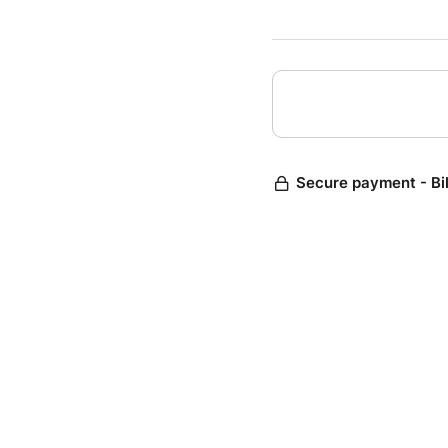
A gagne
déroule
Informa
- reser
- durée
- accè
- ouver
Secure payment - Bi