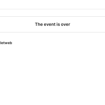
r : un airfryer. Chaque entrée payante ouvra droit au tirage
ra pendant l'entracte
tions :
vation en ligne ou à la Mairie d'Hallines
The event is over
 : 2 x 45 minutes, entracte de 20 minutes.
s PMR disponible sur demande
ture des portes à 19h.
lletweb