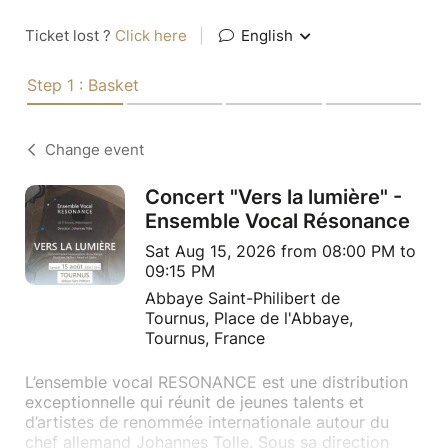
Ticket lost ?
Click here
|
English
Step 1 : Basket
Change event
Concert "Vers la lumière" -
Ensemble Vocal Résonance
Sat Aug 15, 2026 from 08:00 PM to
09:15 PM
Abbaye Saint-Philibert de
Tournus, Place de l'Abbaye,
Tournus, France
L’ensemble vocal RESONANCE est une distribution
exceptionnelle qui réunit de jeunes talents et
d’artistes de renommée internationale autour du
chef allemand Johannes Tolle. Sous sa direction