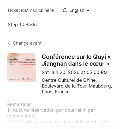
Ticket lost ?
Click here
|
English
Step 1 : Basket
Change event
Conférence sur le Quyi «
Jiangnan dans le cœur »
Sat Jun 20, 2026 at 03:00 PM
Centre Culturel de Chine,
Boulevard de la Tour-Maubourg,
Paris, France
Remarques
1- Aucune réservation par courriel ni par
commentaire.
2- Merci de réserver uniquement le nombre de
places nécessaires et d’annuler les billets à l’avance