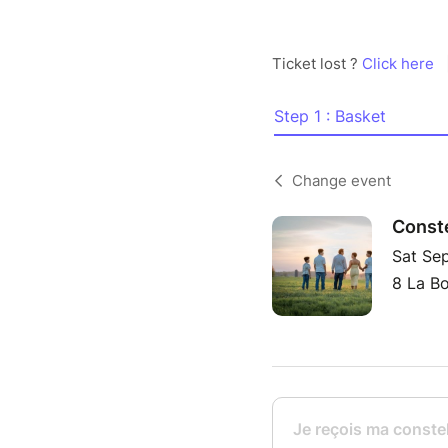
Ticket lost ?
Click here
Step 1 : Basket
Change event
Conste
Sat Se
8 La Bo
Je reçois ma conste