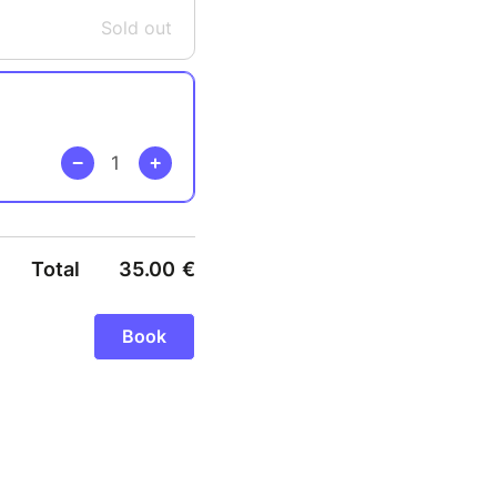
Sold out
Total
35.00
€