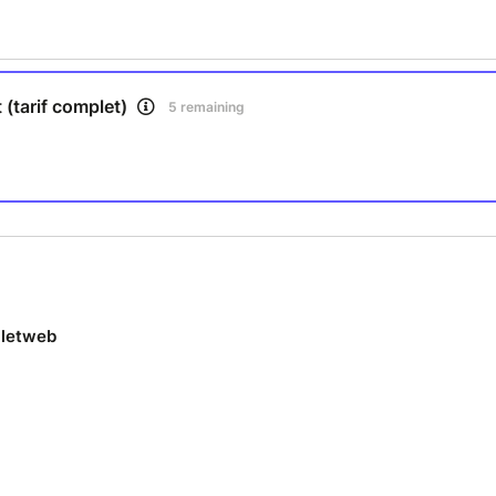
 (tarif complet)
5 remaining
lletweb