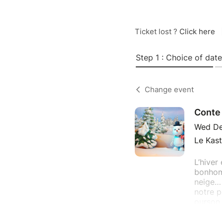
Ticket lost ?
Click here
Step 1 : Choice of date
Change event
Conte 
Wed De
Le Kast
L’hiver
bonhomm
neige… 
notre p
ourson 
Durée 4