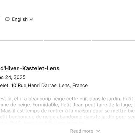
|
English
d'Hiver -Kastelet-Lens
c 24, 2025
elet, 10 Rue Henri Darras, Lens, France
 est là, et il a beaucoup neigé cette nuit dans le jardin. Petit
e de neige. Formidable, Petit Jean peut faire de la luge, 
Mais il est temps de rentrer à la maison pour se mettre bie
etit bonhomme de neige abandonné dans le jardin pour seu
que Petit Jean a oublié dans la neige.
Read more
5 minutes - Dès 2.5 ans - Réservation obligatoire sur maris