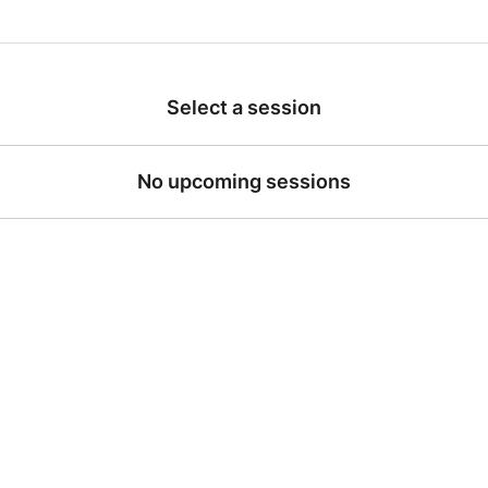
Select a session
No upcoming sessions
SPECTACLE DE FIN D'ANNÉE DE L'ATELIER 
"Choisissez vos textes (18-25 ans)
"