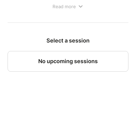
Read more
Select a session
No upcoming sessions
SPECTACLE DE FIN D'ANNEE DE L'ATELIER :
"Choisissez vos textes"
Choisissez vos textes !
Les étoiles montantes du théâtre vous attendent !