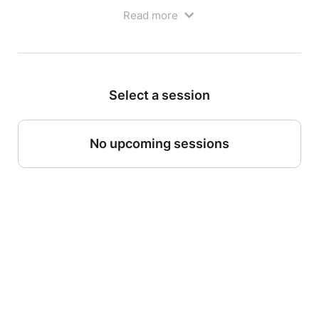
Read more
Select a session
No upcoming sessions
SPECTACLE DE FIN D'ANNEE DE L'ATELIER :
"Choisissez vos textes"
Choisissez vos textes !
Les étoiles montantes du théâtre vous attendent !