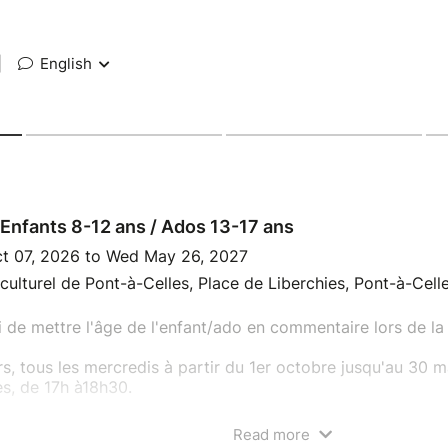
|
English
Enfants 8-12 ans / Ados 13-17 ans
t 07, 2026 to Wed May 26, 2027
culturel de Pont-à-Celles, Place de Liberchies, Pont-à-Cell
 de mettre l'âge de l'enfant/ado en commentaire lors de 
s, tous les mercredis à partir du 1er octobre jusqu'au 30 
es, de 17h à18h30.
 comprend : les cours, l'assurance, le T-shirt de l'associatio
Read more
arents,