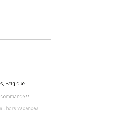
es, Belgique
la commande**
mai, hors vacances
n.