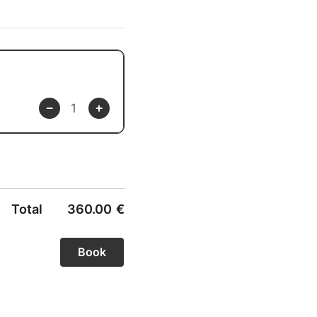
nventif de vos enfants
 plus loin !
t – elle est une
ne et dans leur
ure palpitante qui
’explorer des mondes
 fertile où la confiance
er, à exprimer leurs
o.
Total
360.00
€
e gamme de compétences
d’autres jeunes talents,
ivement et à s’adapter
able atout grâce aux