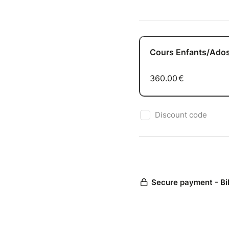
Vous re
tout en
L’impro
véritab
Cours Enfants/Ado
quotidi
360.00
€
L’impro
permet 
nouveau
Discount code
En inté
en soi 
idées a
Mais ce
essenti
Secure payment - Bi
ils ren
rapide
La pris
exercic