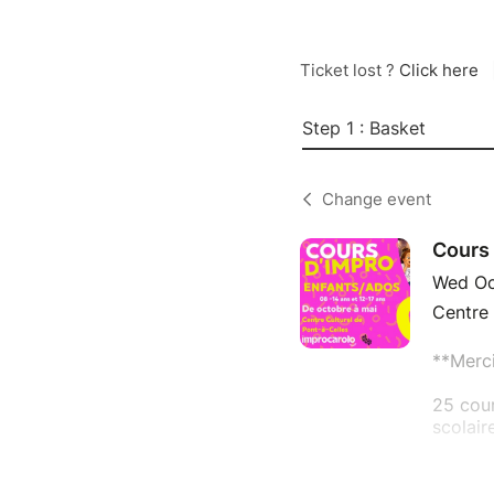
Ticket lost ?
Click here
Step 1 : Basket
Change event
Cours 
Wed Oc
Centre 
**Merci
25 cour
scolair
Le prix
Chers p