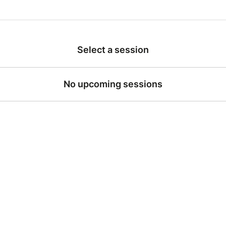
Select a session
No upcoming sessions
SPECTACLE DE FIN D'ANNÉE DE L'ATELIER 
"Le Jeu et l'émotion"
Le Porteur d'Histoire
Durée : 2h
Un mélange d’aventure d’enquête et de récit histor