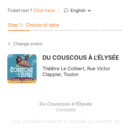
Ticket lost ?
Click here
|
English
Step 1 : Choice of date
Change event
DU COUSCOUS À L'ÉLYSÉE
Théâtre Le Colbert, Rue Victor
Clappier, Toulon
Du Couscous à l'Élysée
Comédie
Une comédie moderne et actuelle qui promet de
faire rire aux éclats !