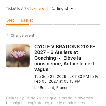
Ticket lost ?
Click here
|
English
Step 1 : Basket
Change event
CYCLE VIBRATIONS 2026-
2027 - 6 Ateliers et
Coaching ~ "Elève la
conscience, Active le nerf
vague"
Tue Sep 22, 2026 at 07:30 PM to Fri
Feb 05, 2027 at 05:15 PM
Le Bouscat, France
Cela fait plus de 20 ans que je pratique diverses
techniques respiratoires, que je conduis des