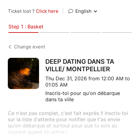
Ticket lost ?
Click here
|
English
Step 1 : Basket
Change event
DEEP DATING DANS TA
VILLE/ MONTPELLIER
Thu Dec 31, 2026 from 12:00 AM to
01:05 AM
Inscris-toi pour qu'on débarque
dans ta ville
Ce n'est pas complet, c'est fait exprès !! Inscris-toi
sur la liste d'attente pour notifier que t'as envie
qu'on débarque et surtout pour que tu sois au
courant quand on arrive !