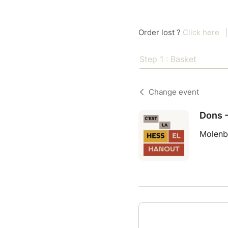
Order lost ?
Click here
|
Step 1 : Basket
Change event
Dons -
Molenb