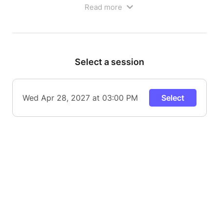
Read more
Select a session
Wed Apr 28, 2027 at 03:00 PM
Select
L'enfant magicien est un spectacle de magie
théâtralisé qui se démarque par sa singularité dans
l'approche envers les enfants et son côté très
humoristique qui plaira aux parents !
Notre artiste nous transporte dans son univers en
nous racontant comment il est devenu magicien à
l'âge de 8 ans. Il partagera avec les enfants les