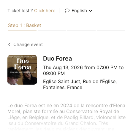
Ticket lost ?
Click here
|
English
Step 1 : Basket
Change event
Duo Forea
Thu Aug 13, 2026 from 07:00 PM to
09:00 PM
Eglise Saint Just, Rue de l'Église,
Fontaines, France
Le duo Forea est né en 2024 de la rencontre d’Elena
Morel, pianiste formée au Conservatoire Royal de
Liège, en Belgique, et de Paolig Billard, violoncelliste
issu du Conservatoire du Grand Chalon. Très
rapidement, les deux musiciens découvrent une