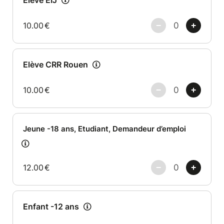
Elève EIJ
10.00
€
Elève CRR Rouen
10.00
€
Jeune -18 ans, Etudiant, Demandeur d’emploi
12.00
€
Enfant -12 ans