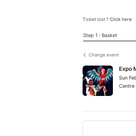
Ticket lost ?
Click here
Step 1 : Basket
Change event
Expo M
Sun Fe
Centre 