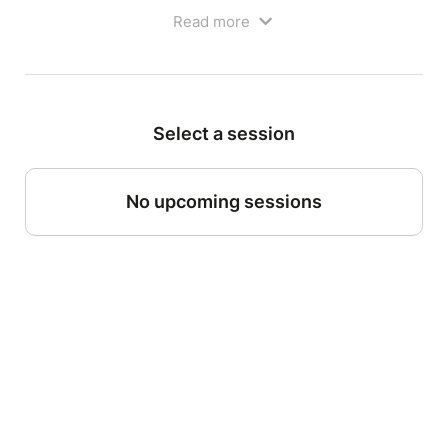
Read more
Select a session
No upcoming sessions
FÊTE DU THÉÂTRE
Faire rire si possible
Durée : 1h
- À partir de 10 ans
Théâtre Humour