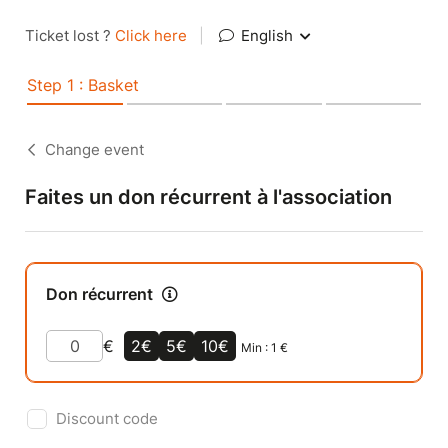
Ticket lost ?
Click here
|
English
Step 1 : Basket
Change event
Faites un don récurrent à l'association
Don récurrent
€
2€
5€
10€
Min :
1
€
Discount code