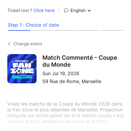
Ticket lost ?
Click here
|
English
Step 1 : Choice of date
Change event
Match Commenté - Coupe
du Monde
Sun Jul 19, 2026
59 Rue de Rome, Marseille
Vivez les matchs de la Coupe du Monde 2026 dans
la Fan Zone la plus déjantée de Marseille. Projection
intégrale sur écran géant de 4x3 mètres (ouais c'est
tarrrpin grand), ambiance de stade et surtout
: commentés en live par des humoristes