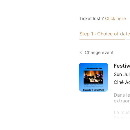
Ticket lost ?
Click here
Step 1 : Choice of date
Change event
Festiv
Sun Jul
Ciné Ac
Dans le
extraor
La musi
En souv
Un mome
Peronn