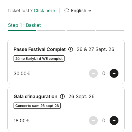
Ticket lost ?
Click here
|
English
Step 1 : Basket
Passe Festival Complet
26 & 27 Sept. 26
2ème Earlybird WE complet
30.00
€
Gala d'inauguration
26 Sept. 26
Concerts sam 26 sept 26
18.00
€