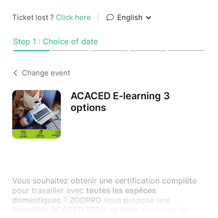
Ticket lost ?
Click here
|
English
Step 1 : Choice of date
Change event
ACACED E-learning 3
options
Vous souhaitez obtenir une certification complète
pour travailler avec
toutes les espèces
domestiques
?
ZOOPRO
vous propose une
formation ACACED 100% en ligne
, couvrant les