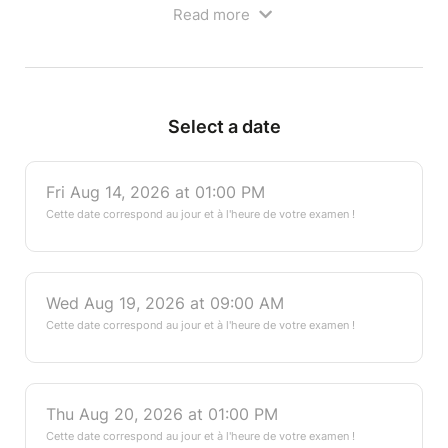
Chiens, Chats et Nouveaux Animaux de Compagnie
Read more
(NAC)
, avec un apprentissage flexible et accessible
à votre rythme.
Pourquoi choisir cette formation ?
✅
Certification ACACED reconnue en France
,
Select a date
obligatoire pour exercer avec les animaux
✅
3 spécialisations incluses
:
Chiens, Chats et NAC
✅
Accès illimité à la plateforme e-learning
,
Fri Aug 14, 2026 at 01:00 PM
disponible 24/7
✅
Évaluation finale avec un taux de réussite élevé
Cette date correspond au jour et à l'heure de votre examen !
(95%)
✅
Éligible à une prise en charge via le
CPF
:
https://www.zoopro.fr/acaced-distance/
Wed Aug 19, 2026 at 09:00 AM
⚠
Avant de réserver, assurez-vous d’être disponible
Cette date correspond au jour et à l'heure de votre examen !
à la date et à l’heure de l’examen pour passer votre
évaluation dans les meilleures conditions.
Inscrivez-vous dès maintenant et obtenez votre
ACACED avec les 3 options !
Thu Aug 20, 2026 at 01:00 PM
Cette date correspond au jour et à l'heure de votre examen !