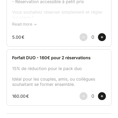
- Réservation accessible à petit prix
Vous souhaitez réserver simplement et régler
sur place ?
Ce tarif vous permet de garantir votre place
Read more
avec un acompte symbolique.
5.00
€
Forfait DUO - 160€ pour 2 réservations
15% de réduction pour le pack duo
Idéal pour les couples, amis, ou collègues
souhaitant se former ensemble.
160.00
€