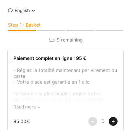
English
Step 1 : Basket
9 remaining
Paiement complet en ligne : 95 €
- Réglez la totalité maintenant par virement ou
carte
- Votre place est garantie en 1 clic
La formule la plus simple : réglez votre
formation en une seule fois par virement
instantané sans prise de tête. Garantissez
Read more
votre place dès maintenant.
95.00
€