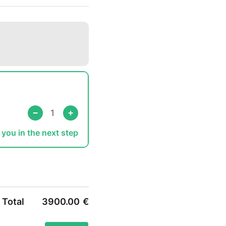
ment et son éducation
u comportement canin
s à vivre en harmonie
votre formation ! ????
 you in the next step
Total
3900.00
€