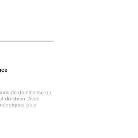
nce
tions de dominance ou
ct du chien
. Avec
thologiques
pour