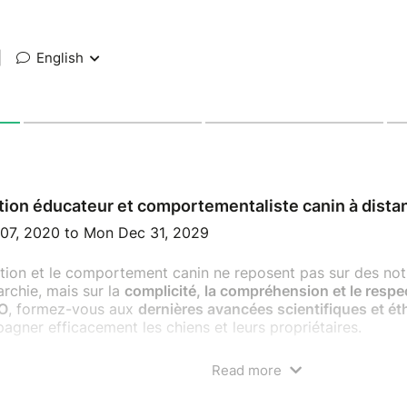
|
English
ion éducateur et comportementaliste canin à dista
 07, 2020 to Mon Dec 31, 2029
tion et le comportement canin ne reposent pas sur des no
archie, mais sur la
complicité, la compréhension et le respe
O
, formez-vous aux
dernières avancées scientifiques et é
gner efficacement les chiens et leurs propriétaires.
Read more
mation unique, 100% en ligne avec un stage pratique
: