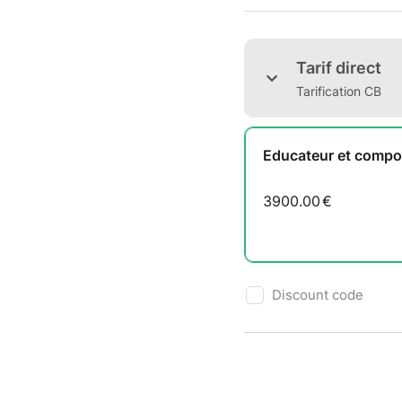
✅
Appr
✅
Cour
✅
Conf
✅
Devo
Tarif direct
✅
Stag
Tarification CB
Dévelop
grâce à
Educateur et compo
Prêt(e)
3900.00
€
Discount code