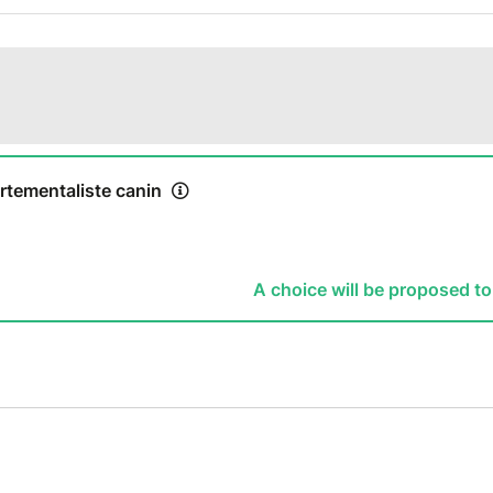
enez à votre rythme
, depuis chez vous
s approfondis
sur la connaissance du chien, son comporte
érences et masterclass
animées par des professionnels d
irs et exercices pratiques
pour renforcer vos acquis
e pratique
auprès d’éducateurs expérimentés
pez vos compétences pour aider les chiens et leurs maître
 une approche bienveillante et respectueuse.
rtementaliste canin
 à vous lancer ?
Inscrivez-vous dès maintenant et démarrez 
A choice will be proposed to