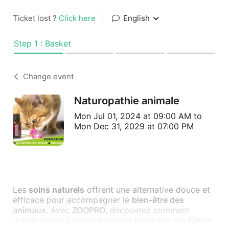
Ticket lost ?
Click here
|
English
Step 1 : Basket
Change event
Naturopathie animale
Mon Jul 01, 2024 at 09:00 AM to
Mon Dec 31, 2029 at 07:00 PM
Les
soins naturels
offrent une alternative douce et
efficace pour accompagner le
bien-être des
animaux
. Avec
ZOOPRO
, découvrez comment
utiliser des solutions naturelles telles que les
Fleurs