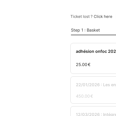
Ticket lost ?
Click here
Step 1 : Basket
adhésion onfoc 20
25.00
€
22/01/2026 : Les enj
450.00
€
12/03/2026 : Intégr