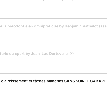
er la parodontie en omnipratique by Benjamin Rathelot (ass
terie du sport by Jean-Luc Dartevelle
 Eclaircissement et tâches blanches SANS SOIREE CABARE