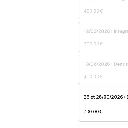
450.00
€
12/03/2026 : Intégr
200.00
€
18/06/2026 : Dentis
400.00
€
25 et 26/09/2026 :
700.00
€