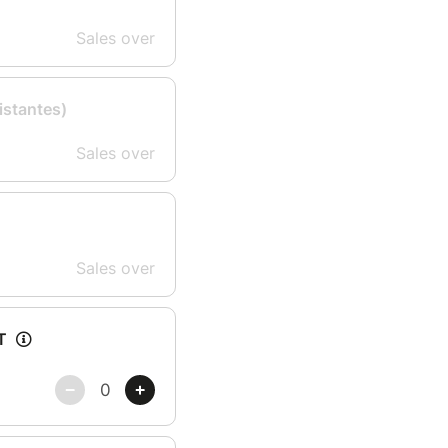
Sales over
istantes)
Sales over
Sales over
T