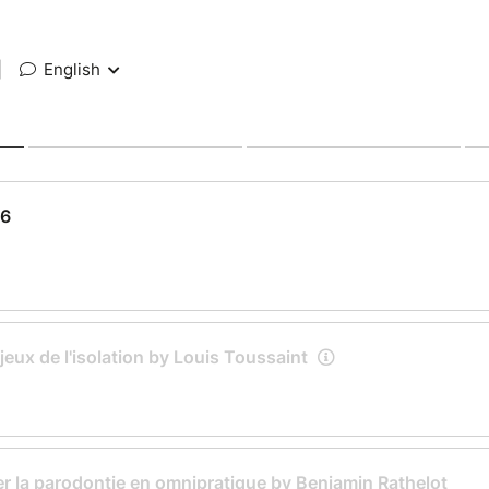
|
English
26
eux de l'isolation by Louis Toussaint
er la parodontie en omnipratique by Benjamin Rathelot