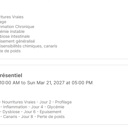
itures Vraies
lage
ammation Chronique
cémie instable
biose intestinale
uisement généralisé
isensibilités chimiques, canaris
te de poids
résentiel
 10:00 AM to Sun Mar 21, 2027 at 05:00 PM
- Nourritures Vraies - Jour 2 - Profilage
 - Inflammation - Jour 4 - Glycémie
 - Dysbiose - Jour 6 - Epuisement
- Canaris - Jour 8 - Perte de poids