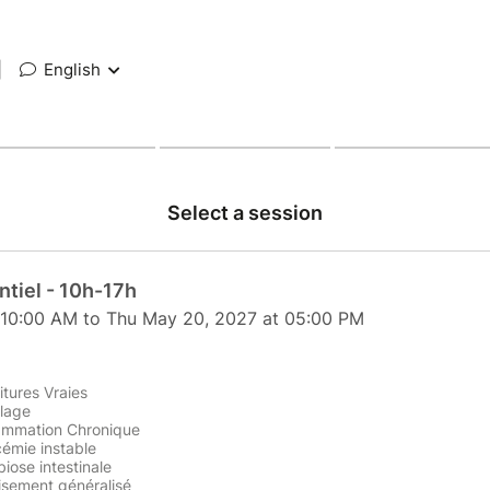
|
English
Select a session
ntiel - 10h-17h
 10:00 AM to Thu May 20, 2027 at 05:00 PM
itures Vraies
ilage
lammation Chronique
cémie instable
iose intestinale
isement généralisé