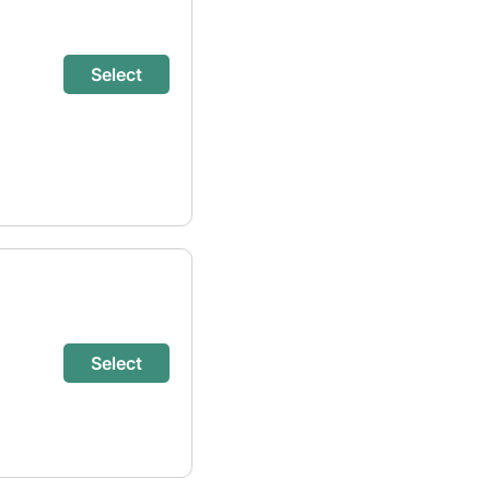
Select
Select