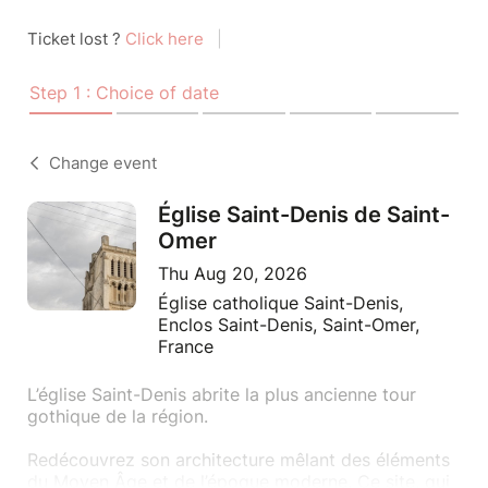
Ticket lost ?
Click here
|
Step 1 : Choice of date
Change event
Église Saint-Denis de Saint-
Omer
Thu Aug 20, 2026
Église catholique Saint-Denis,
Enclos Saint-Denis, Saint-Omer,
France
L’église Saint-Denis abrite la plus ancienne tour
gothique de la région.
Redécouvrez son architecture mêlant des éléments
du Moyen Âge et de l’époque moderne. Ce site, qui