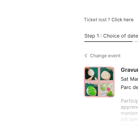
Ticket lost ?
Click here
Step 1 : Choice of date
Change event
Gravu
Sat Ma
Parc de
Partici
appren
manieme
joli ta
Vous au
variés,
accompa