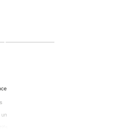
nce
s
 un
tifs