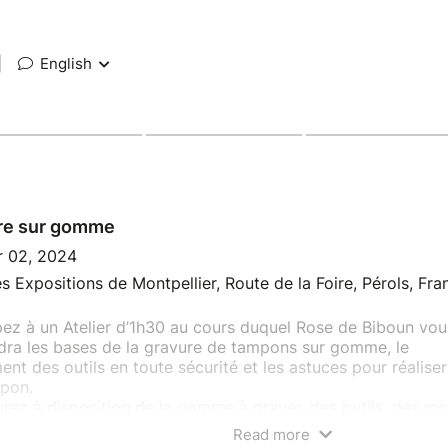
|
English
re sur gomme
r 02, 2024
s Expositions de Montpellier, Route de la Foire, Pérols, Fra
pez à un Atelier d’1h30 au cours duquel Rose de Biboun vou
dra les bases de la gravure de tampons sur gomme, le
nt des outils en toute sécurité et les astuces pour réaliser
mpon.
rez à disposition de la gomme à graver, des outils, des mo
 de l’encre, et pourrez dessiner votre propre futur tampon,
Read more
gné de conseils et assistance si besoin.