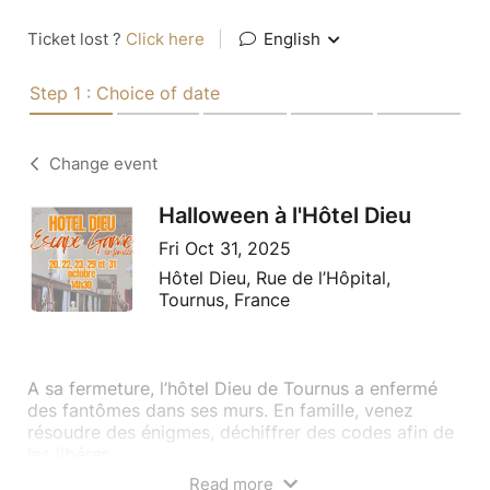
Ticket lost ?
Click here
|
English
Step 1 : Choice of date
Change event
Halloween à l'Hôtel Dieu
Fri Oct 31, 2025
Hôtel Dieu, Rue de l’Hôpital,
Tournus, France
A sa fermeture, l’hôtel Dieu de Tournus a enfermé
des fantômes dans ses murs. En famille, venez
résoudre des énigmes, déchiffrer des codes afin de
les libérer.
A partir de 6 ans.
Read more