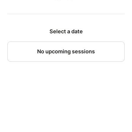
RDV à l'Hôtel-Dieu à 14h15.
Select a date
No upcoming sessions