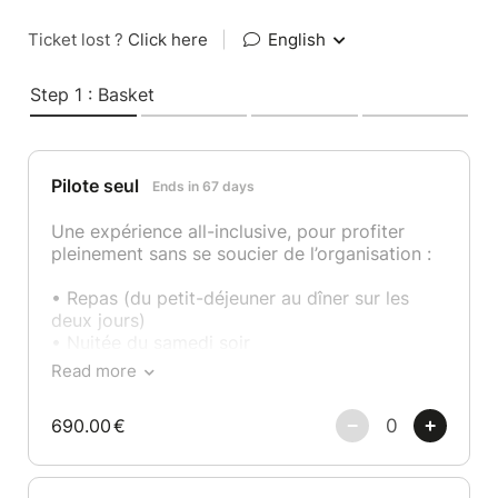
Ticket lost ?
Click here
|
English
Step 1 : Basket
Pilote seul
Ends in 67 days
Une expérience all-inclusive, pour profiter
pleinement sans se soucier de l’organisation :
• Repas (du petit-déjeuner au dîner sur les
deux jours)
• Nuitée du samedi soir
• Accès à toutes les activités/visites (avec pas
Read more
moins de quatre activités !)
• Pack pilote et goodies
690.00
€
• Et à l’ensemble du rallye en somme !