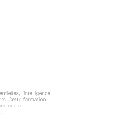
ntielles, l’intelligence
ers. Cette formation
ier, mieux
,
IA peut vous
gestion des réseaux