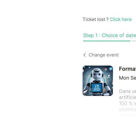
Ticket lost ?
Click here
Step 1 : Choice of date
Change event
Format
Mon Se
Dans un
artific
100 % e
communi
comport
Grâce à
accomp