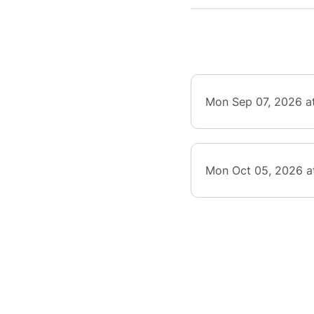
sociaux
pensé p
À l’iss
Analyse
proprié
Mon Sep 07, 2026 a
Créer d
animali
posts é
fiches 
Mon Oct 05, 2026 a
Dévelop
communi
Automa
d’éduca
Mettre
relance
Suivre