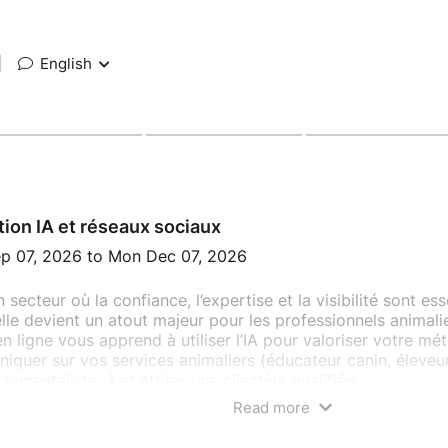
|
English
ion IA et réseaux sociaux
p 07, 2026 to Mon Dec 07, 2026
 secteur où la confiance, l’expertise et la visibilité sont esse
ielle devient un atout majeur pour les professionnels animali
n ligne vous apprend à utiliser l’IA pour valoriser votre mét
quer sur vos services animaliers (éducateur canin, éleveur
ementaliste...) et attirer une clientèle qualifiée.
Read more
 un apprentissage progressif, vous découvrirez comment l’
agner au quotidien : création de contenus pédagogiques, 