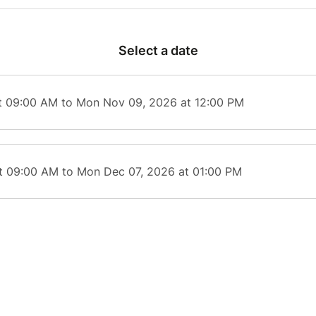
, automatisation de tâches, amélioration de votre présence
our répondre aux besoins spécifiques des métiers animalie
Select a date
ue de cette formation, vous saurez :
r votre présence digitale
pour mettre en valeur votre expe
taires d’animaux, refuges ou associations.
t 09:00 AM to Mon Nov 09, 2026 at 12:00 PM
es contenus pertinents et professionnels grâce à l’IA
, ada
ers :
ducatifs, conseils comportementaux, vidéos explicatives, vi
espèces, recommandations de soins, etc.
t 09:00 AM to Mon Dec 07, 2026 at 01:00 PM
per la confiance et l’engagement
de votre communauté gr
cation plus claire, plus régulière et plus professionnelle.
tiser vos publications
afin de rester visible même pendan
tion, vos gardes ou vos soins.
 en place des workflows personnalisés
(réponses automatisé
s, préparation de devis, envoi d’informations pratiques…).
 vos performances
et ajuster votre stratégie pour attirer da