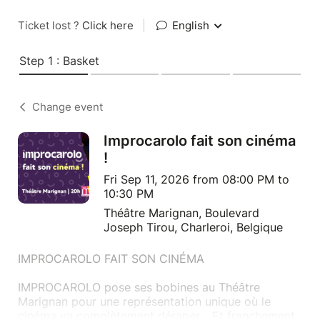
Ticket lost ?
Click here
|
English
Step 1 : Basket
Change event
Improcarolo fait son cinéma
!
Fri Sep 11, 2026 from 08:00 PM to
10:30 PM
Théâtre Marignan, Boulevard
Joseph Tirou, Charleroi, Belgique
IMPROCAROLO FAIT SON CINÉMA
IMPROCAROLO pose ses bobines au Théâtre
Marignan pour une représentation unique où le
cinéma va complètement déraper… Et franchement,