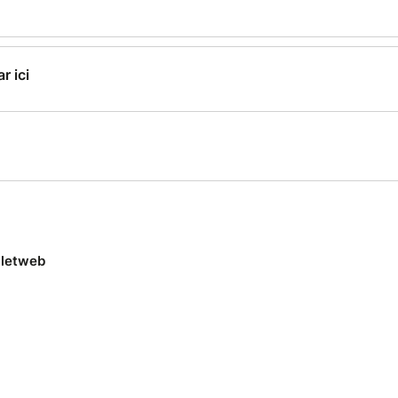
r ici
lletweb