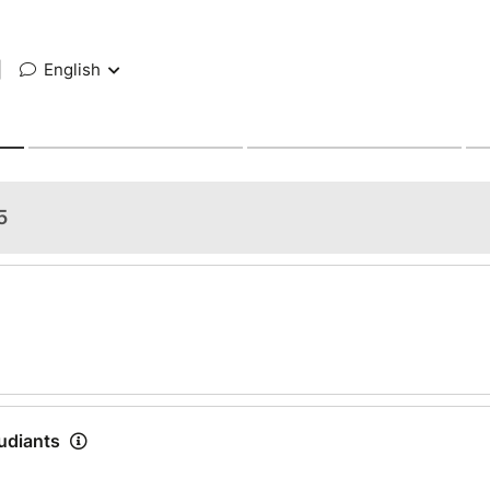
|
English
5
tudiants