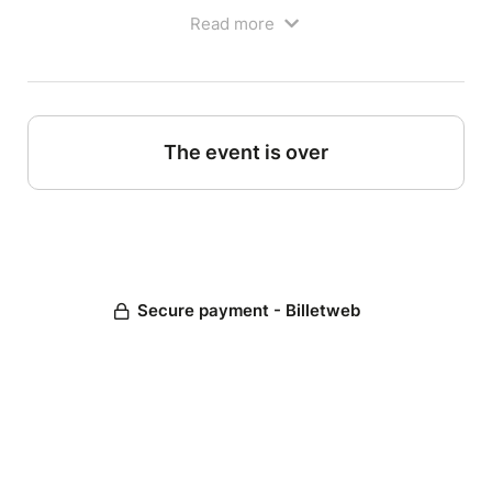
calmement.
Read more
Alors on a eu une idée dangereuse, comme dans un
film d'action !
Prendre 4 improvisateurs bien chauds.
Prendre 4 humoristes "stand-upers" qui savent aussi
improviser.
The event is over
Les mettre sur scène ensemble.
Et regarder ce qu’il se passe.
Spoiler : ça va partir très loin. ????
Pendant toute la soirée, les univers du cinéma vont
s’enchaîner à une vitesse absurde :
Secure payment - Billetweb
film d’action fauché, romance gênante, polar bancal,
science-fiction douteuse, western sous tension ou
blockbuster totalement éclaté…
Et évidemment, notre maîtresse de jeu sera là pour
semer le chaos avec un plaisir assez inquiétant.
Le vrai danger de cette soirée ?