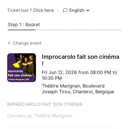
Ticket lost ?
Click here
|
English
Step 1 : Basket
Change event
Improcarolo fait son cinéma
!
Fri Jun 12, 2026 from 08:00 PM to
10:30 PM
Théâtre Marignan, Boulevard
Joseph Tirou, Charleroi, Belgique
IMPROCAROLO FAIT SON CINÉMA
Dernière au Théâtre Marignan.
Et on avait clairement pas envie de finir la saison