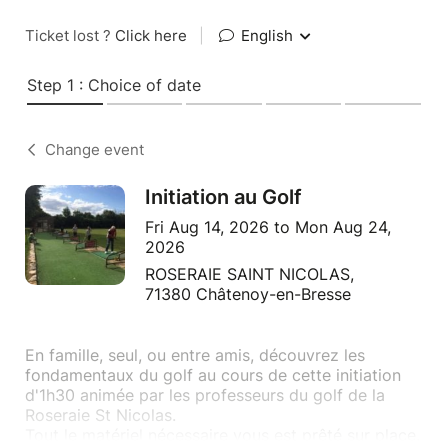
Ticket lost ?
Click here
|
English
Step 1 : Choice of date
Change event
Initiation au Golf
Fri Aug 14, 2026 to Mon Aug 24,
2026
ROSERAIE SAINT NICOLAS,
71380 Châtenoy-en-Bresse
En famille, seul, ou entre amis, découvrez les
fondamentaux du golf au cours de cette initiation
d'1h30 animée par les professeurs du golf de la
Roseraie St Nicolas.
Tout le matériel nécessaire vous est prêté sur place.