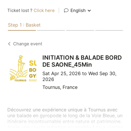
Ticket lost ?
Click here
|
English
Step 1 : Basket
Change event
INITIATION & BALADE BORD
DE SAONE_45Min
Sat Apr 25, 2026 to Wed Sep 30,
2026
Tournus, France
Découvrez une expérience unique à Tournus avec
une balade en gyropode le long de la Voie Bleue, un
itinéraire incontournable entre nature et patrimoine.
Après une courte initiation accessible à tous, partez