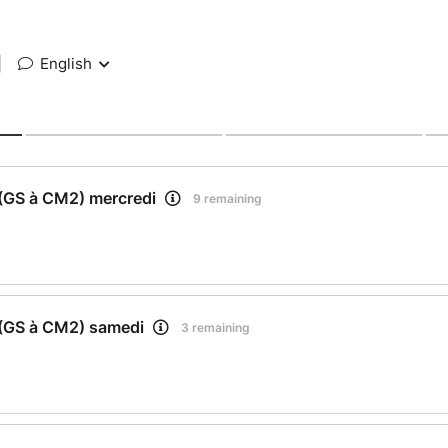
|
English
e (GS à CM2) mercredi
9 remaining
e (GS à CM2) samedi
3 remaining