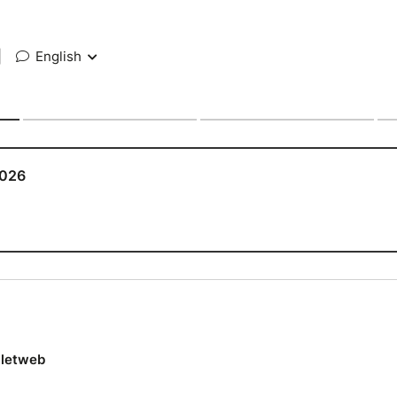
|
English
2026
lletweb