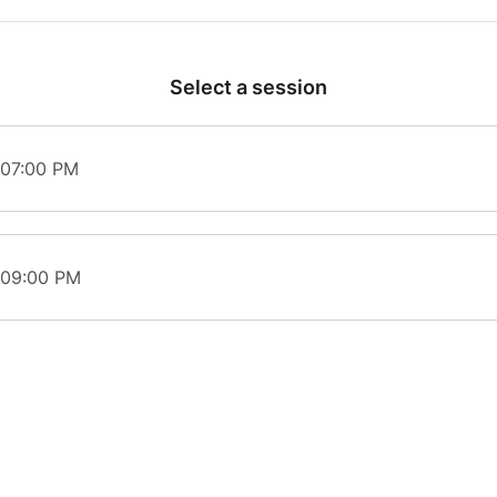
endre sa vie. Mais pour trouver des réponses, encore faut-
questions...
Select a session
c un humour caustique et une touche de tendresse, il tran
ns de vie, nous montrant qu'il faut parfois tout perdre pou
Un spectacle drôle, touchant, et surprenant 
 07:00 PM
Auteurs : Jérémy Charbonnel, Stéphane Chis & Léo
Ouverture des portes à 18h15 pour la séance de
Ouverture des portes à 20h30 pour la séance de
 09:00 PM
Bar sur place avant le spectacle